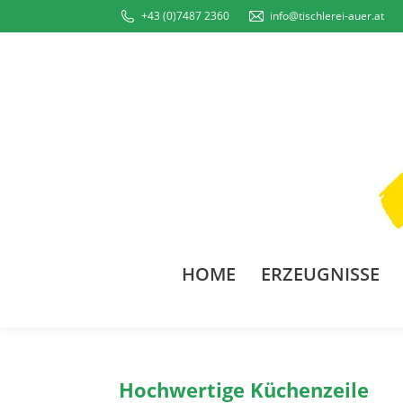
+43 (0)7487 2360
info@tischlerei-auer.at
HOME
ERZEUGNISSE
Hochwertige Küchenzeile