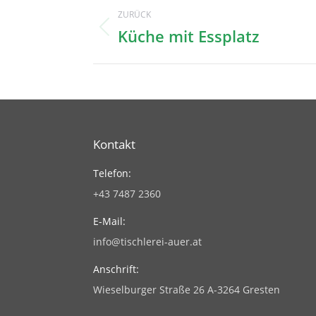
Project
ZURÜCK
navigation
Küche mit Essplatz
Previous
project:
Kontakt
Telefon:
+43 7487 2360
E-Mail:
info@tischlerei-auer.at
Anschrift:
Wieselburger Straße 26 A-3264 Gresten