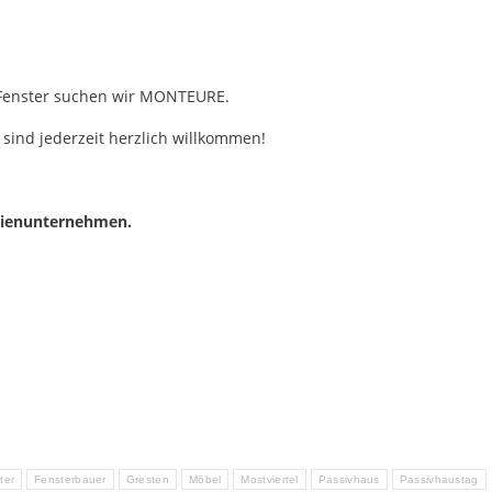
 Fenster suchen wir MONTEURE.
 sind jederzeit herzlich willkommen!
ilienunternehmen.
ter
Fensterbauer
Gresten
Möbel
Mostviertel
Passivhaus
Passivhaustag