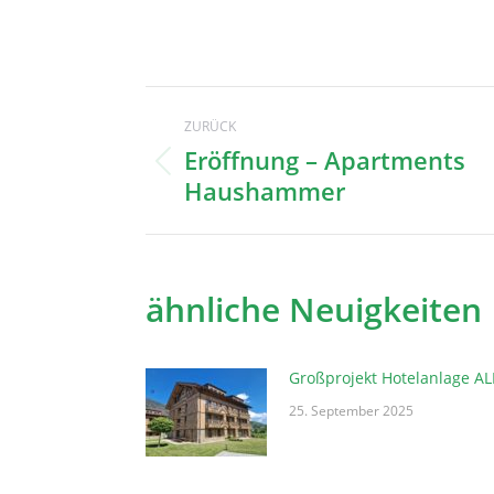
Kommentarnaviga
ZURÜCK
Eröffnung – Apartments
Vorheriger
Haushammer
Beitrag:
ähnliche Neuigkeiten
Großprojekt Hotelanlage A
25. September 2025