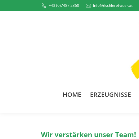
+43 (0)7487 2360
info@tischlerei-auer.at
HOME
ERZEUGNISSE
Wir verstärken unser Team!