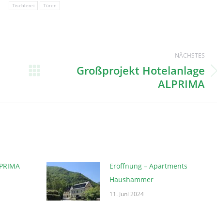
Tischlerei
Türen
tion
NÄCHSTES
Großprojekt Hotelanlage
Nächster
ALPRIMA
Beitrag:
LPRIMA
Eröffnung – Apartments
Haushammer
11. Juni 2024