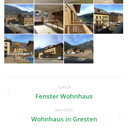
Project
ZURÜCK
navigation
Fenster Wohnhaus
Previous
project:
NÄCHSTES
Wohnhaus in Gresten
Next
project: